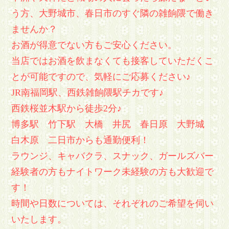
う方、大野城市、春日市のすぐ隣の雑餉隈で働き
ませんか？
お酒が得意でない方もご安心ください。
当店ではお酒を飲まなくても接客していただくこ
とが可能ですので、気軽にご応募ください♪
JR南福岡駅、西鉄雑餉隈駅チカです♪
西鉄桜並木駅から徒歩2分♪
博多駅 竹下駅 大橋 井尻 春日原 大野城
白木原 二日市からも通勤便利！
ラウンジ、キャバクラ、スナック、ガールズバー
経験者の方もナイトワーク未経験の方も大歓迎で
す！
時間や日数については、それぞれのご希望を伺い
いたします。