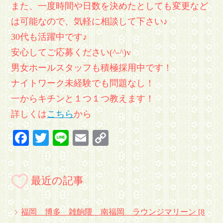
また、一度時間や日数を決めたとしても変更など
は可能なので、気軽に相談して下さい♪
30代も活躍中です♪
安心してご応募ください(^-^)v
男女ホールスタッフも積極採用中です！
ナイトワーク未経験でも問題なし！
一からキチンと１つ１つ教えます！
詳しくは
こちら
から
Facebook
Twitter
Line
Email
Copy
Link
最近の記事
福岡 博多 雑餉隈 南福岡 ラウンジマリーン [8