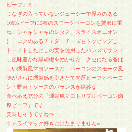
ビーフ』と
つなぎの入っていないジューシーで厚みのある
100%ビーフに3枚のスモークベーコンを贅沢に重
ね、シャキシャキのレタス、スライスオニオン
に、コクのあるチェダーチーズをトッピングし、
トーストしたけしの実を使用したバンズでサンド
し風味豊かな黒胡椒を効かせた、クセになる香ば
しい燻製風マヨソースと、ベーコンのスモーク風
味がさらに燻製感を引きたて肉厚ビーフとベーコ
ン・野菜・ソースのバランスが絶妙な
食べ応え充分の『燻製風マヨトリプルベーコン肉
厚ビーフ』です
美味しそうですね〜
サムライマック好きにはたまりませんw