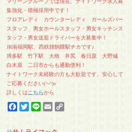
マリーングループでは現在、ナイトワーク求人募
集強化・積極採用中です！
フロアレディ カウンターレディ ガールズバー
スタッフ 男女ホールスタッフ・男女キッチンス
タッフ・男女送迎ドライバーを大募集中！
JR南福岡駅、西鉄雑餉隈駅チカです♪
博多駅 竹下駅 大橋 井尻 春日原 大野城
白木原 二日市からも通勤便利！
ナイトワーク未経験の方も大歓迎です。安心して
ご応募ください(^-^)v
詳しくは
こちら
から
Facebook
Twitter
Line
Email
Copy
Link