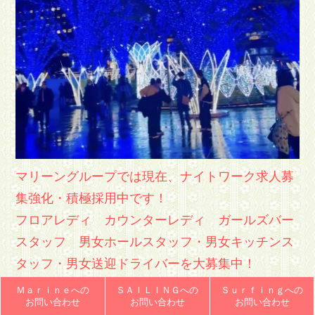
マリーングループでは現在、ナイトワーク求人募
集強化・積極採用中です！
フロアレディ カウンターレディ ガールズバー
スタッフ 男女ホールスタッフ・男女キッチンス
タッフ・男女送迎ドライバーを大募集中！
JR南福岡駅、西鉄雑餉隈駅チカです♪
Ｍａｒｉｎｅへの
ＳＡＩＬＩＮＧへの
Ｓｕｒｆｉｎｇへの
お問い合わせ
お問い合わせ
お問い合わせ
博多駅 竹下駅 大橋 井尻 春日原 大野城