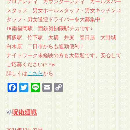
フロアレディ カウンターレディ ガールズバー
スタッフ 男女ホールスタッフ・男女キッチンス
タッフ・男女送迎ドライバーを大募集中！
JR南福岡駅、西鉄雑餉隈駅チカです♪
博多駅 竹下駅 大橋 井尻 春日原 大野城
白木原 二日市からも通勤便利！
ナイトワーク未経験の方も大歓迎です。安心して
ご応募ください(^-^)v
詳しくは
こちら
から
Facebook
Twitter
Line
Email
Copy
Link
呪術廻戦