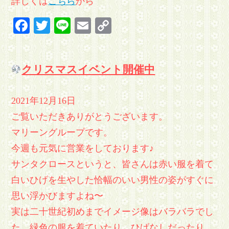
詳しくは
こちら
から
Facebook
Twitter
Line
Email
Copy
Link
クリスマスイベント開催中
2021年12月16日
ご覧いただきありがとうございます。
マリーングループです。
今週も元気に営業をしております♪
サンタクロースというと、皆さんは赤い服を着て
白いひげを生やした恰幅のいい男性の姿がすぐに
思い浮かびますよね〜
実は二十世紀初めまでイメージ像はバラバラでし
た。緑色の服を着ていたり、ひげなしだったり、