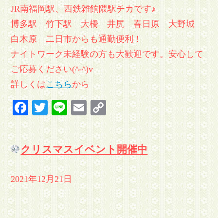
JR南福岡駅、西鉄雑餉隈駅チカです♪
博多駅 竹下駅 大橋 井尻 春日原 大野城
白木原 二日市からも通勤便利！
ナイトワーク未経験の方も大歓迎です。安心して
ご応募ください(^-^)v
詳しくは
こちら
から
Facebook
Twitter
Line
Email
Copy
Link
クリスマスイベント開催中
2021年12月21日