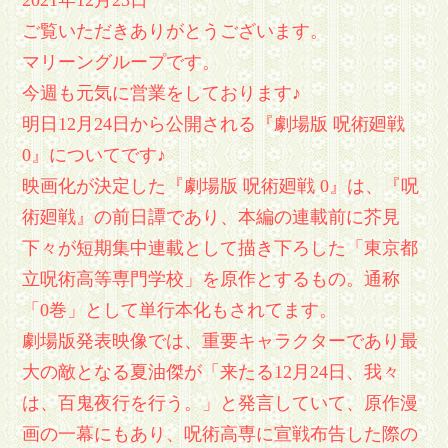
2021年12月23日
ご覧いただきありがとうございます。
マリーングループです。
今週も元気に営業をしております♪
明日12月24日から公開される『劇場版 呪術廻戦
0』についてです♪
映画化が決定した『劇場版 呪術廻戦 0』は、『呪
術廻戦』の前日譚であり、本編の連載前に芥見
下々が短期集中連載として描き下ろした「東京都
立呪術高等専門学校」を原作とするもの。通称
「0巻」として単行本化もされてます。
劇場版発表映像では、重要キャラクターであり最
大の敵となる夏油傑が「来たる12月24日、我々
は、百鬼夜行を行う。」と発言していて、原作漫
画の一幕にもあり、呪術高専に宣戦布告した際の