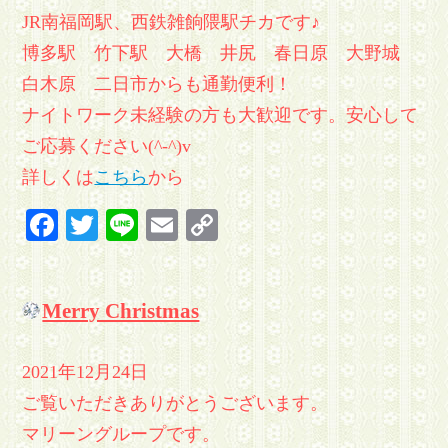
JR南福岡駅、西鉄雑餉隈駅チカです♪
博多駅 竹下駅 大橋 井尻 春日原 大野城
白木原 二日市からも通勤便利！
ナイトワーク未経験の方も大歓迎です。安心して
ご応募ください(^-^)v
詳しくは
こちら
から
Facebook
Twitter
Line
Email
Copy
Link
Merry Christmas
2021年12月24日
ご覧いただきありがとうございます。
マリーングループです。