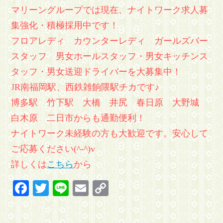
マリーングループでは現在、ナイトワーク求人募
集強化・積極採用中です！
フロアレディ カウンターレディ ガールズバー
スタッフ 男女ホールスタッフ・男女キッチンス
タッフ・男女送迎ドライバーを大募集中！
JR南福岡駅、西鉄雑餉隈駅チカです♪
博多駅 竹下駅 大橋 井尻 春日原 大野城
白木原 二日市からも通勤便利！
ナイトワーク未経験の方も大歓迎です。安心して
ご応募ください(^-^)v
詳しくは
こちら
から
Facebook
Twitter
Line
Email
Copy
Link