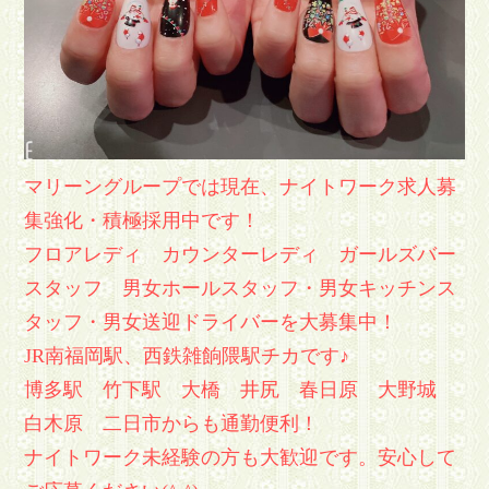
マリーングループでは現在、ナイトワーク求人募
集強化・積極採用中です！
フロアレディ カウンターレディ ガールズバー
スタッフ 男女ホールスタッフ・男女キッチンス
タッフ・男女送迎ドライバーを大募集中！
JR南福岡駅、西鉄雑餉隈駅チカです♪
博多駅 竹下駅 大橋 井尻 春日原 大野城
白木原 二日市からも通勤便利！
ナイトワーク未経験の方も大歓迎です。安心して