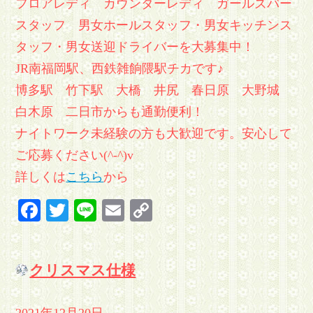
フロアレディ カウンターレディ ガールズバー
スタッフ 男女ホールスタッフ・男女キッチンス
タッフ・男女送迎ドライバーを大募集中！
JR南福岡駅、西鉄雑餉隈駅チカです♪
博多駅 竹下駅 大橋 井尻 春日原 大野城
白木原 二日市からも通勤便利！
ナイトワーク未経験の方も大歓迎です。安心して
ご応募ください(^-^)v
詳しくは
こちら
から
Facebook
Twitter
Line
Email
Copy
Link
クリスマス仕様