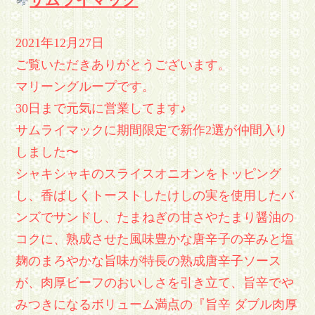
サムライマック
2021年12月27日
ご覧いただきありがとうございます。
マリーングループです。
30日まで元気に営業してます♪
サムライマックに期間限定で新作2選が仲間入り
しました〜
シャキシャキのスライスオニオンをトッピング
し、香ばしくトーストしたけしの実を使用したバ
ンズでサンドし、たまねぎの甘さやたまり醤油の
コクに、熟成させた風味豊かな唐辛子の辛みと塩
麹のまろやかな旨味が特長の熟成唐辛子ソース
が、肉厚ビーフのおいしさを引き立て、旨辛でや
みつきになるボリューム満点の『旨辛 ダブル肉厚