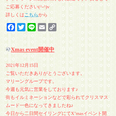
ご応募ください(^-^)v
詳しくは
こちら
から
Facebook
Twitter
Line
Email
Copy
Link
Xmas event開催中
2021年12月15日
ご覧いただきありがとうございます。
マリーングループです。
今週も元気に営業をしております♪
街もイルミネーションなどで彩られてクリスマス
ムード一色になってきましたね♪
今日から二日間セイリングにてX’masイベント開