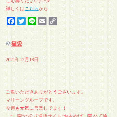
ご応募ください(^-^)v
詳しくは
こちら
から
Facebook
Twitter
Line
Email
Copy
Link
福袋
2021年12月18日
ご覧いただきありがとうございます。
マリーングループです。
今週も元気に営業してます！
“一蘭”の公式通販サイト“おみやげ一蘭 公式通