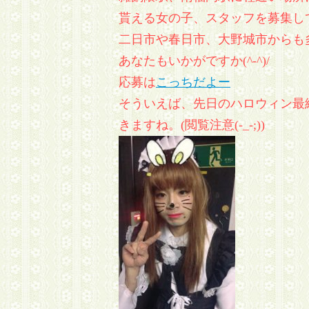
貰える女の子、スタッフを募集し
二日市や春日市、大野城市からも
あなたもいかがですか(^-^)/
応募は
こっちだよー
そういえば、先日のハロウィン最
きますね。(閲覧注意(-_-;))