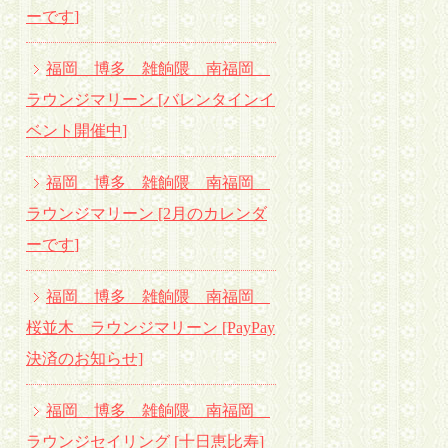
ーです
]
福岡 博多 雑餉隈 南福岡
ラウンジマリーン [バレンタインイ
ベント開催中
]
福岡 博多 雑餉隈 南福岡
ラウンジマリーン [2月のカレンダ
ーです
]
福岡 博多 雑餉隈 南福岡
桜並木 ラウンジマリーン [PayPay
決済のお知らせ]
福岡 博多 雑餉隈 南福岡
ラウンジセイリング [十日恵比寿]