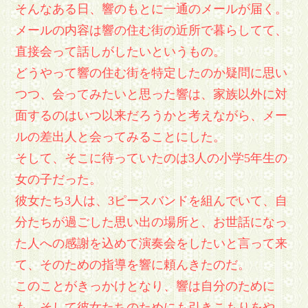
そんなある日、響のもとに一通のメールが届く。
メールの内容は響の住む街の近所で暮らしてて、
直接会って話しがしたいというもの。
どうやって響の住む街を特定したのか疑問に思い
つつ、会ってみたいと思った響は、家族以外に対
面するのはいつ以来だろうかと考えながら、メー
ルの差出人と会ってみることにした。
そして、そこに待っていたのは3人の小学5年生の
女の子だった。
彼女たち3人は、3ピースバンドを組んでいて、自
分たちが過ごした思い出の場所と、お世話になっ
た人への感謝を込めて演奏会をしたいと言って来
て、そのための指導を響に頼んきたのだ。
このことがきっかけとなり、響は自分のために
も、そして彼女たちのためにも引きこもりをや