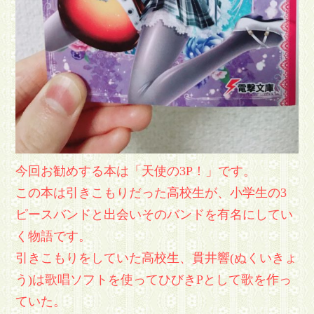
今回お勧めする本は「天使の3P！」です。
この本は引きこもりだった高校生が、小学生の3
ピースバンドと出会いそのバンドを有名にしてい
く物語です。
引きこもりをしていた高校生、貫井響(ぬくいきょ
う)は歌唱ソフトを使ってひびきPとして歌を作っ
ていた。